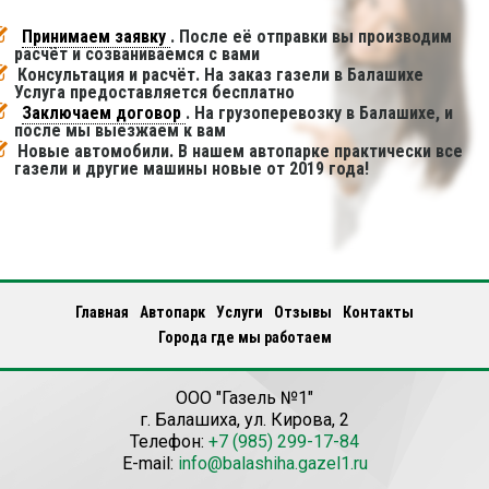
Принимаем заявку
. После её отправки вы производим
расчёт и созваниваемся с вами
Консультация и расчёт. На заказ газели в Балашихе
Услуга предоставляется бесплатно
Заключаем договор
. На грузоперевозку в Балашихе, и
после мы выезжаем к вам
Новые автомобили. В нашем автопарке практически все
газели и другие машины новые от 2019 года!
Главная
Автопарк
Услуги
Отзывы
Контакты
Города где мы работаем
ООО "Газель №1"
г.
Балашиха
,
ул. Кирова, 2
Телефон:
+7 (985) 299-17-84
E-mail:
info@balashiha.gazel1.ru