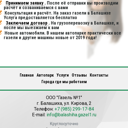
Принимаем заявку
. После её отправки вы производим
расчёт и созваниваемся с вами
Консультация и расчёт. На заказ газели в Балашихе
Услуга предоставляется бесплатно
Заключаем договор
. На грузоперевозку в Балашихе, и
после мы выезжаем к вам
Новые автомобили. В нашем автопарке практически все
газели и другие машины новые от 2019 года!
Главная
Автопарк
Услуги
Отзывы
Контакты
Города где мы работаем
ООО "Газель №1"
г.
Балашиха
,
ул. Кирова, 2
Телефон:
+7 (985) 299-17-84
E-mail:
info@balashiha.gazel1.ru
Круглосуточно